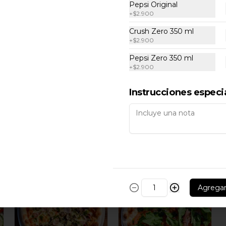
Pepsi Original
+
$2.900
Crush Zero 350 ml
+
$2.900
Pepsi Zero 350 ml
+
$2.900
Instrucciones especi
Pizza Fior Di
Pizza Caperi
Latte
$14.900
$14.400
Agrega