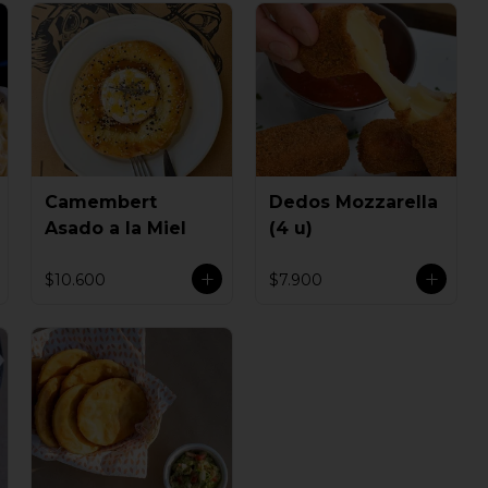
Camembert
Dedos Mozzarella
Asado a la Miel
(4 u)
$10.600
$7.900