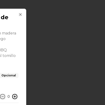
 de
Close
on madera
ego
 BBQ
al tomillo
Opcional
0