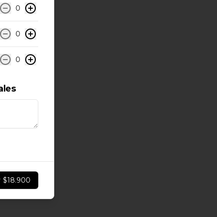
0
0
0
ales
r
$18.900