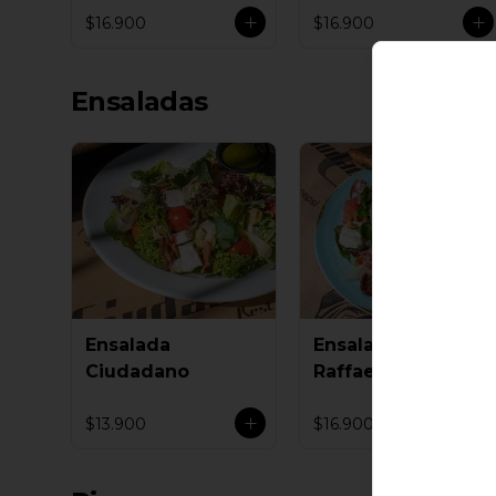
$16.900
$16.900
Ensaladas
Ensalada
Ensalada
Ciudadano
Raffaello
$13.900
$16.900