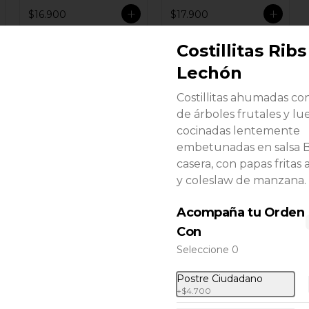
$16.900
$17.900
Costillitas Ribs
Lechón
Costillitas ahumadas c
de árboles frutales y lu
cocinadas lentemente
embetunadas en salsa
casera, con papas fritas 
y coleslaw de manzana.
Acompaña tu Orden
Ensalada Reina
Con
Victoria
Seleccione 0
$16.900
Postre Ciudadano
+
$4.700