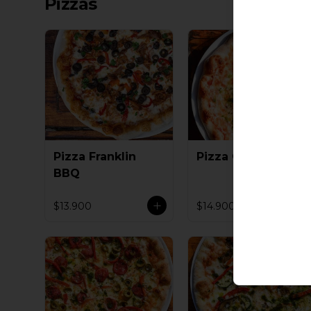
Pizzas
Pizza Franklin
Pizza Ciudadano
BBQ
$13.900
$14.900