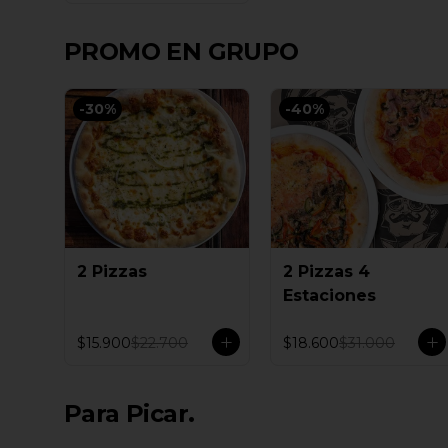
PROMO EN GRUPO
-
30
%
-
40
%
2 Pizzas
2 Pizzas 4
Estaciones
$15.900
$22.700
$18.600
$31.000
Para Picar.