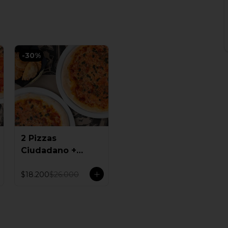
-
30
%
2 Pizzas
Ciudadano +
Empanadas
$18.200
$26.000