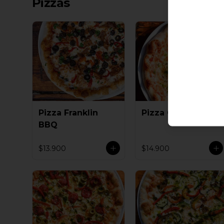
Pizzas
Pizza Franklin
Pizza Ciudadano
BBQ
$13.900
$14.900