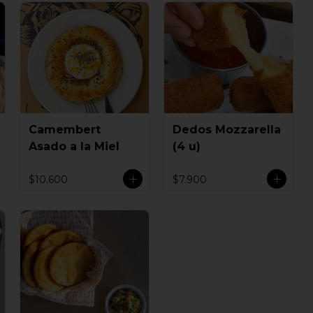
Camembert
Dedos Mozzarella
Asado a la Miel
(4 u)
$10.600
$7.900