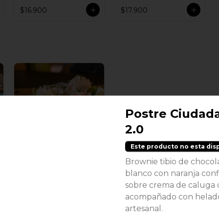
$16.900
$17.900
Postre Ciudad
2.0
Este producto no esta dis
Ensalada Reina
Brownie tibio de chocol
Victoria
blanco con naranja conf
sobre crema de caluga 
$16.900
acompañado con helad
artesanal.