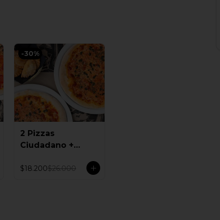
-
30
%
2 Pizzas
Ciudadano +
Empanadas
$18.200
$26.000