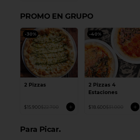
PROMO EN GRUPO
-
30
%
-
40
%
2 Pizzas
2 Pizzas 4
Estaciones
$15.900
$22.700
$18.600
$31.000
Para Picar.