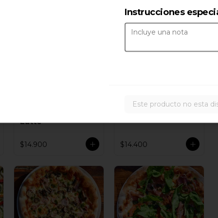
Instrucciones especi
Este producto no esta di
Pizza Fior Di
Pizza Caperi
Latte
$14.900
$14.400