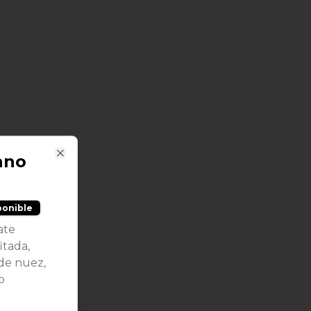
ano
Close
ponible
ate
itada,
de nuez,
o