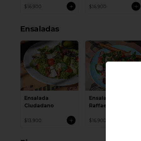
$16.900
$16.900
Ensaladas
Ensalada
Ensalada
Ciudadano
Raffaello
$13.900
$16.900