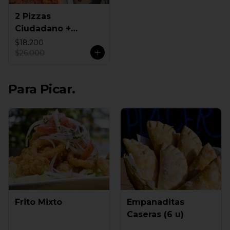
2 Pizzas
Ciudadano +
Empanadas
$18.200
$26.000
Para Picar.
Frito Mixto
Empanaditas
Caseras (6 u)