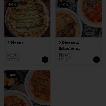
-
30
%
-
40
%
2 Pizzas
2 Pizzas 4
Estaciones
$15.900
$18.600
$22.700
$31.000
-
30
%