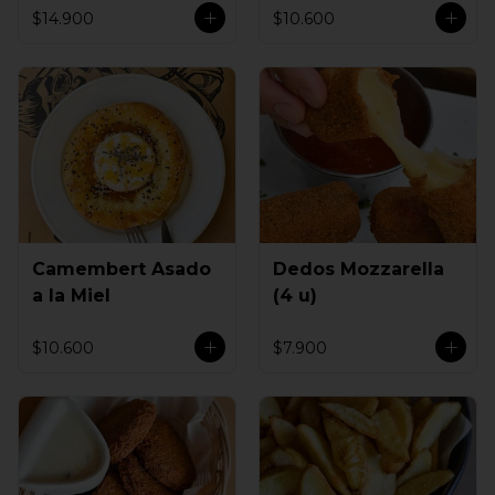
$14.900
$10.600
Camembert Asado
Dedos Mozzarella
a la Miel
(4 u)
$10.600
$7.900