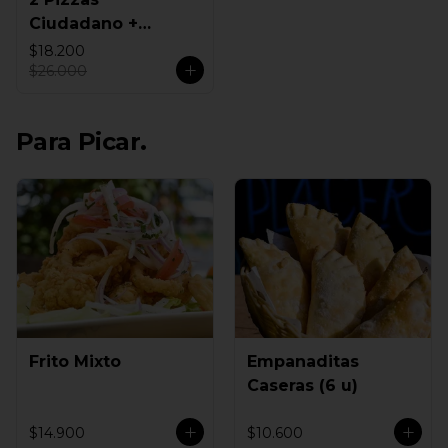
Ciudadano +
Empanadas
$18.200
$26.000
Para Picar.
Frito Mixto
Empanaditas
Caseras (6 u)
$14.900
$10.600