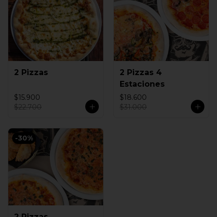
2 Pizzas
2 Pizzas 4
Estaciones
$15.900
$18.600
$22.700
$31.000
-
30
%
2 Pizzas