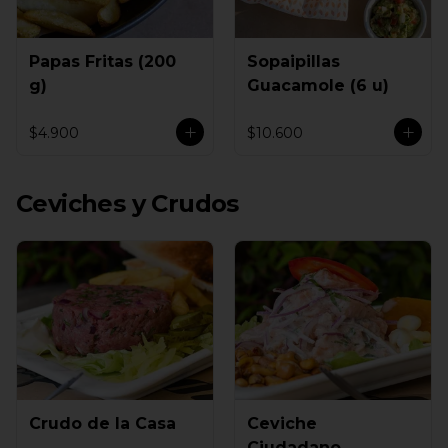
Papas Fritas (200
Sopaipillas
g)
Guacamole (6 u)
$4.900
$10.600
Ceviches y Crudos
Crudo de la Casa
Ceviche
Ciudadano