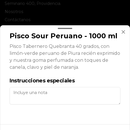
Seminario 400, Providencia.
Nosotros
Contáctanos
Términos y condiciones
Pisco Sour Peruano - 1000 ml
Política de privacidad
Pisco Tabernero Quebranta 40 grados, con
Redes sociales
limón-verde peruano de Piura recién exprimido
y nuestra goma perfumada con toques de
Instagram
canela, clavo y piel de naranja.
Facebook
Instrucciones especiales
Mi cuenta
Pedir
Iniciar sesión
Powered by