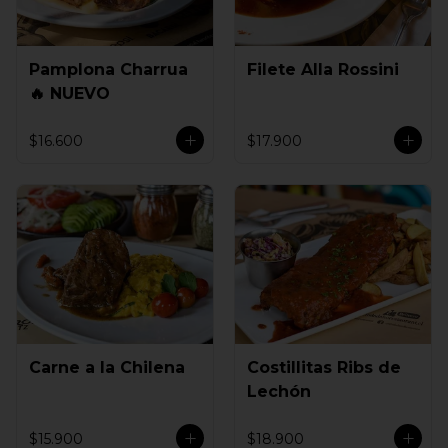
Pamplona Charrua
Filete Alla Rossini
🔥 NUEVO
$16.600
$17.900
Carne a la Chilena
Costillitas Ribs de
Lechón
$15.900
$18.900