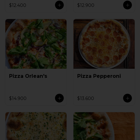
$12.400
$12.900
Pizza Orlean's
Pizza Pepperoni
$14.900
$13.600