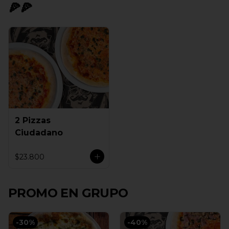
🍕🍕
2 Pizzas
Ciudadano
$23.800
PROMO EN GRUPO
-
30
%
-
40
%