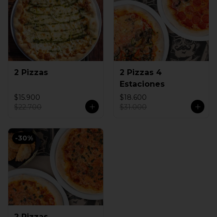
2 Pizzas
2 Pizzas 4
Estaciones
$15.900
$18.600
$22.700
$31.000
-
30
%
2 Pizzas