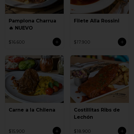
Pamplona Charrua
Filete Alla Rossini
🔥 NUEVO
$16.600
$17.900
Carne a la Chilena
Costillitas Ribs de
Lechón
$15.900
$18.900