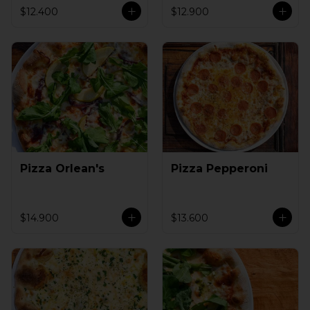
$12.400
$12.900
Pizza Orlean's
Pizza Pepperoni
$14.900
$13.600