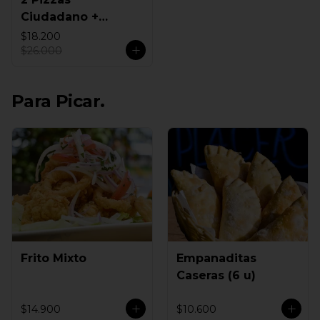
Ciudadano +
Empanadas
$18.200
$26.000
Para Picar.
Frito Mixto
Empanaditas
Caseras (6 u)
$14.900
$10.600