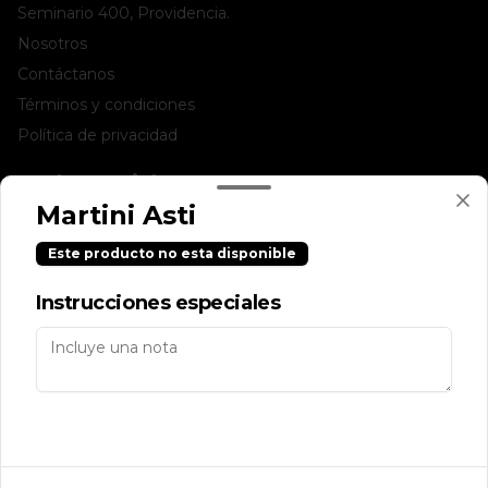
Seminario 400, Providencia.
Nosotros
Contáctanos
Términos y condiciones
Política de privacidad
Redes sociales
Martini Asti
Instagram
Este producto no esta disponible
Facebook
Instrucciones especiales
Mi cuenta
Pedir
Iniciar sesión
Powered by