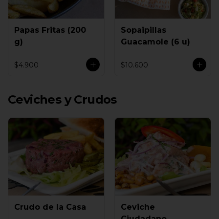
Papas Fritas (200
Sopaipillas
g)
Guacamole (6 u)
$4.900
$10.600
Ceviches y Crudos
Crudo de la Casa
Ceviche
Ciudadano