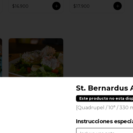
$16.900
$17.900
St. Bernardus 
Ensalada Reina
Este producto no esta dis
Victoria
[Quadrupel / 10° / 330 m
$16.900
Instrucciones especi