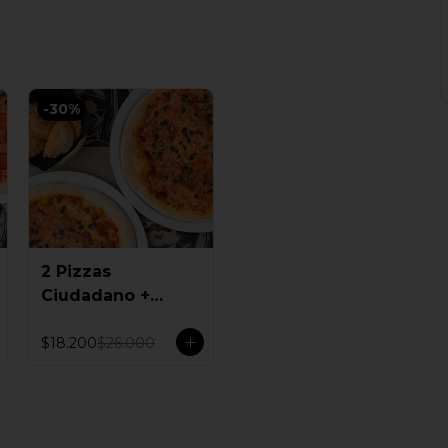
-
30
%
2 Pizzas
Ciudadano +
Empanadas
$18.200
$26.000