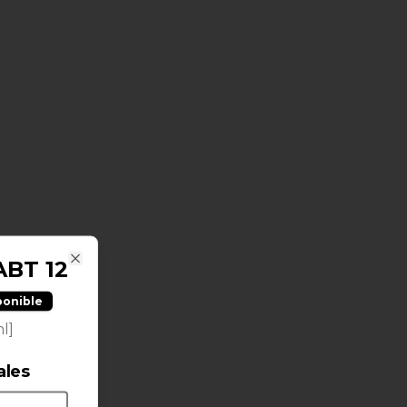
ABT 12
Close
ponible
l]
ales