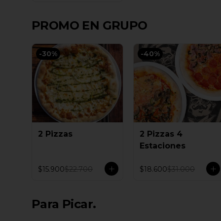
PROMO EN GRUPO
-
30
%
-
40
%
2 Pizzas
2 Pizzas 4
Estaciones
$15.900
$22.700
$18.600
$31.000
Para Picar.