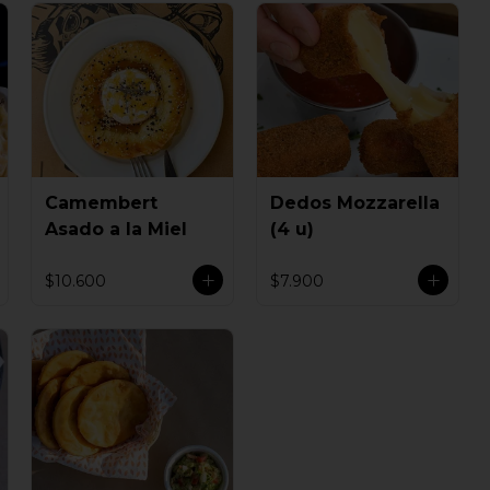
Camembert
Dedos Mozzarella
Asado a la Miel
(4 u)
$10.600
$7.900