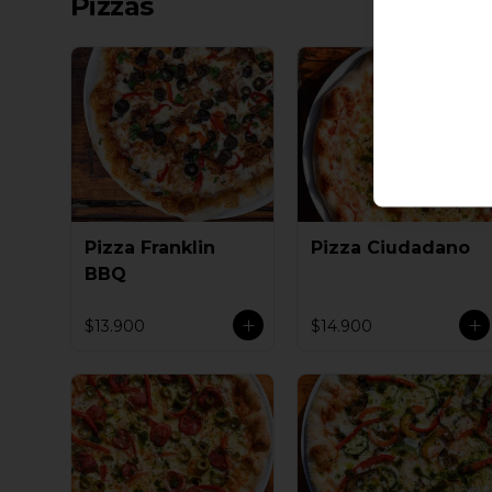
Pizzas
Pizza Franklin
Pizza Ciudadano
BBQ
$13.900
$14.900