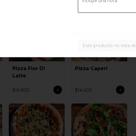
Este producto no esta di
Pizza Fior Di
Pizza Caperi
Latte
$14.900
$14.400