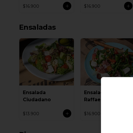
$16.900
$16.900
Ensaladas
Ensalada
Ensalada
Ciudadano
Raffaello
$13.900
$16.900