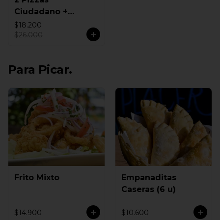
Ciudadano +
Empanadas
$18.200
$26.000
Para Picar.
Frito Mixto
Empanaditas
Caseras (6 u)
$14.900
$10.600