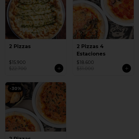
2 Pizzas
2 Pizzas 4
Estaciones
$15.900
$18.600
$22.700
$31.000
-
30
%
2 Pizzas