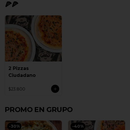
🍕🍕
2 Pizzas
Ciudadano
$23.800
PROMO EN GRUPO
-
30
%
-
40
%