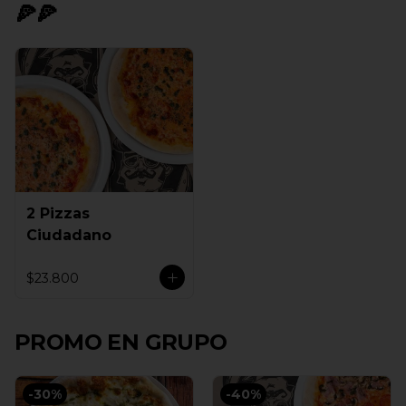
🍕🍕
2 Pizzas
Ciudadano
$23.800
PROMO EN GRUPO
-
30
%
-
40
%