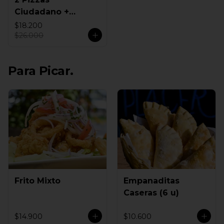
Ciudadano +
Empanadas
$18.200
$26.000
Para Picar.
Frito Mixto
Empanaditas
Caseras (6 u)
$14.900
$10.600