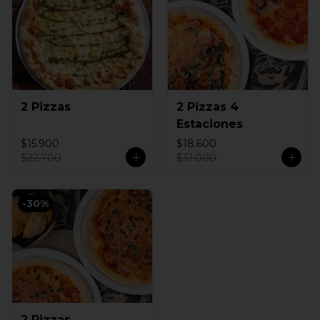
2 Pizzas
2 Pizzas 4
Estaciones
$15.900
$18.600
$22.700
$31.000
-
30
%
2 Pizzas