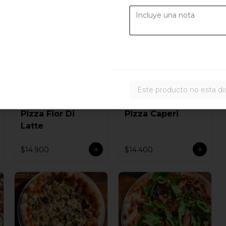
Este producto no esta di
Pizza Fior Di
Pizza Caperi
Latte
$14.900
$14.400