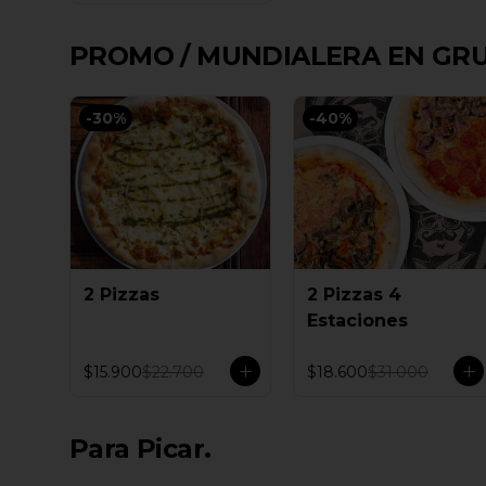
PROMO / MUNDIALERA EN GR
-
30
%
-
40
%
2 Pizzas
2 Pizzas 4
Estaciones
$15.900
$22.700
$18.600
$31.000
Para Picar.