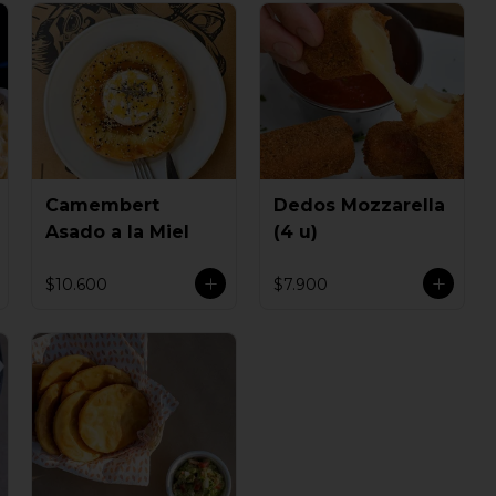
Camembert
Dedos Mozzarella
Asado a la Miel
(4 u)
$10.600
$7.900