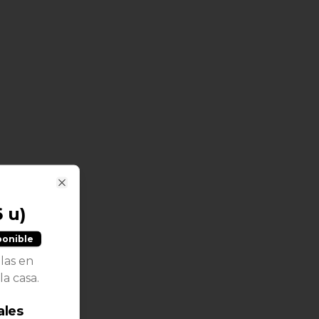
Close
 u)
ponible
llas en
a casa.
ales