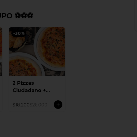
UPO ⚽⚽⚽
-
30
%
2 Pizzas
Ciudadano +
Empanadas
$18.200
$26.000