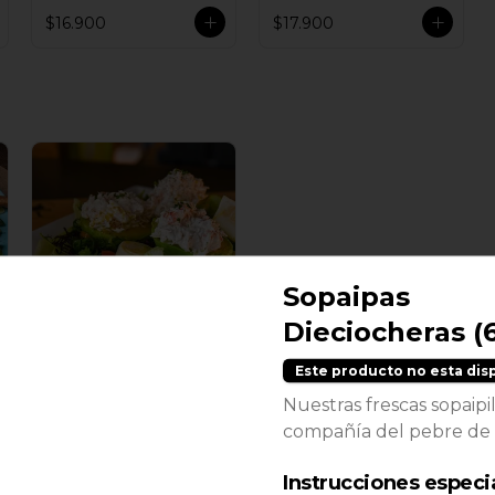
$16.900
$17.900
Sopaipas
Dieciocheras (6
Ensalada Reina
Victoria
Este producto no esta dis
Nuestras frescas sopaipi
$16.900
compañía del pebre de l
Instrucciones especi