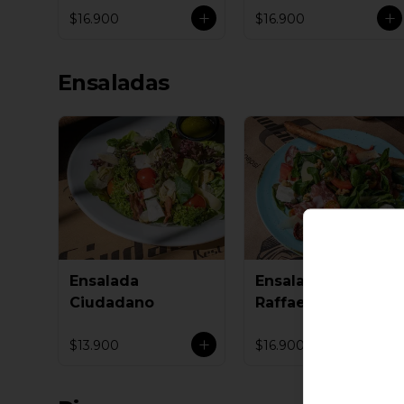
$16.900
$16.900
Ensaladas
Ensalada
Ensalada
Ciudadano
Raffaello
$13.900
$16.900