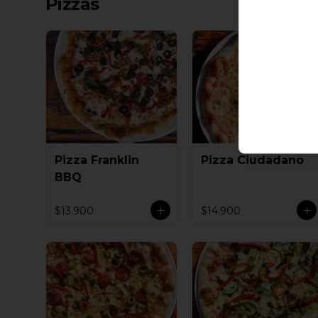
Pizzas
Pizza Franklin
Pizza Ciudadano
BBQ
$13.900
$14.900