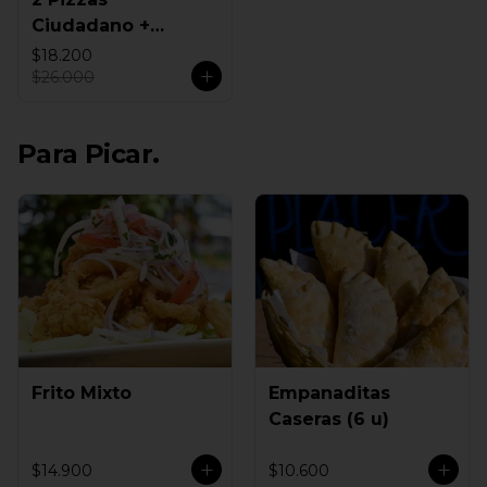
Ciudadano +
Empanadas
$18.200
$26.000
Para Picar.
Frito Mixto
Empanaditas
Caseras (6 u)
$14.900
$10.600