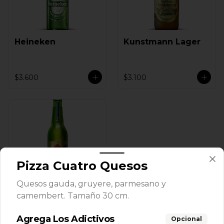
Heineken
Kunstmann Lager
$3.600
$3.100
Pizza Cuatro Quesos
Quesos gauda, gruyere, parmesano y
Royal Guard
camembert. Tamaño 30 cm.
Agrega Los Adictivos
Opcional