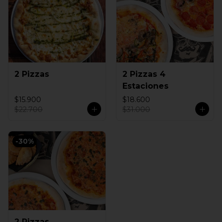
2 Pizzas
2 Pizzas 4
Estaciones
$15.900
$18.600
$22.700
$31.000
-
30
%
2 Pizzas