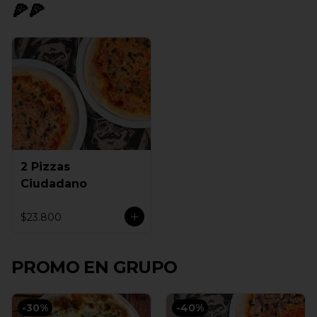
🍕🍕
2 Pizzas
Ciudadano
$23.800
PROMO EN GRUPO
-
30
%
-
40
%