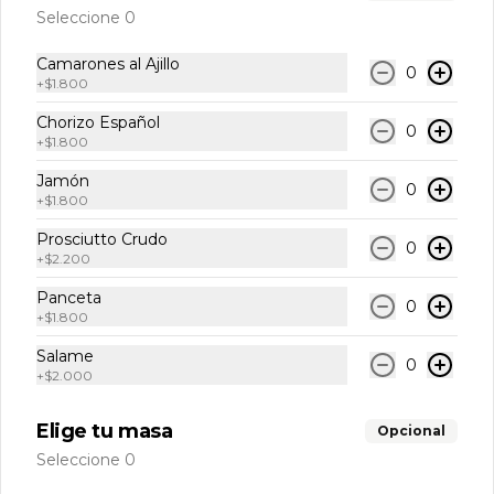
$3.800
Seleccione 0
Camarones al Ajillo
0
+
$1.800
Chorizo Español
0
+
$1.800
Jamón
0
+
$1.800
Prosciutto Crudo
0
+
$2.200
Conócenos
Panceta
0
+
$1.800
Seminario 400, Providencia.
Salame
0
Nosotros
+
$2.000
Contáctanos
Elige tu masa
Opcional
Términos y condiciones
Seleccione 0
Política de privacidad